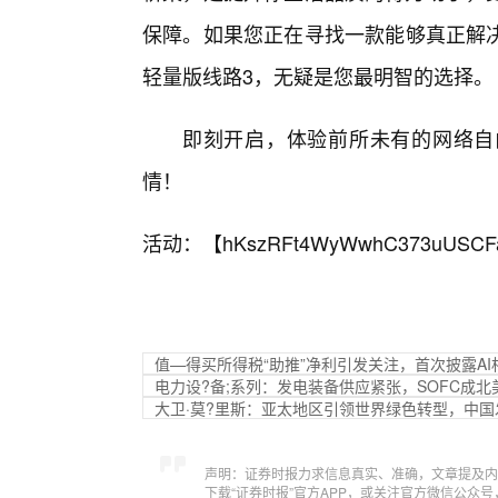
保障。如果您正在寻找一款能够真正解决
轻量版线路3，无疑是您最明智的选择。
即刻开启，体验前所未有的网络自
情！
活动：【
hKszRFt4WyWwhC373uUSCF
值—得买所得税“助推”净利引发关注，首次披露AI
电力设?备;系列：发电装备供应紧张，SOFC成
大卫·莫?里斯：亚太地区引领世界绿色转型，中
声明：证券时报力求信息真实、准确，文章提及内
下载“证券时报”官方APP，或关注官方微信公众